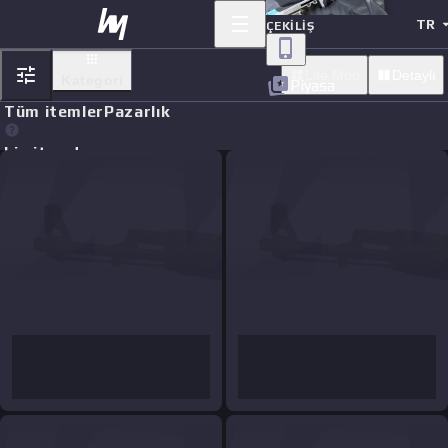
TR
ÇEKILIŞ
Lite Mod
Detaylı
Kategori
Piyasa
Tüm itemler
Pazarlık
Limit orders