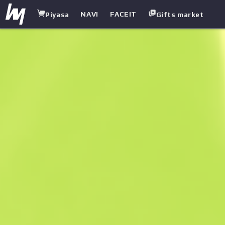
NAVI
FACEIT
Piyasa
Gifts market
white.market
/
Tabanca
/
USP-S
/
Anımsama