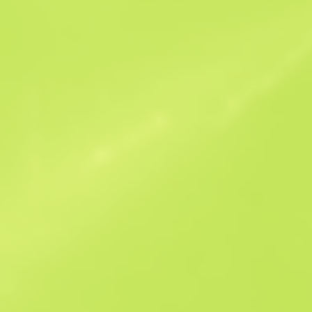
Benzer Teklifler
StatTrak
B
S
$2.65
W
W
$1.69
F
T
$1.27
M
W
$1.82