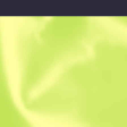
StatTrak™ USP-S
Anımsama
B
S
0.4989
$
2.65
-
$
3.10
CheapSkinShop
Üyetlik tarihi: 