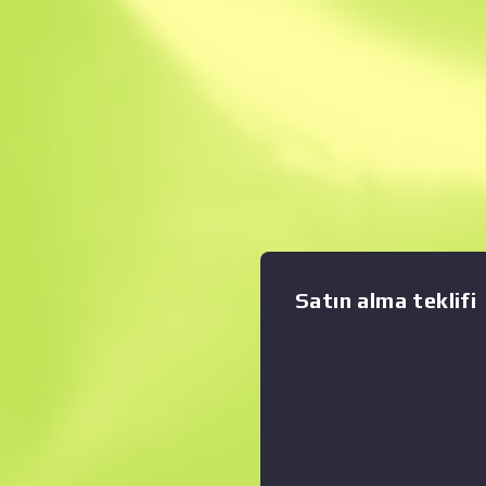
Anında Satış. Zama
Açıklama
Counter-Strike: Source hayran
olan USP-S tabancası, silahı
azaltırken aynı zamanda sesi
çıkarılabilen bir susturucuya sa
Grafiği büyüt
:
yapısını temsil etmek için el 
Hotel Hotel Hotel Tehlikeli 
Satın alma teklifi