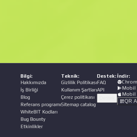
Fiyat
cı
Bilgi
:
Teknik
:
Destek
:
İndir
:
Chrom
Hakkımızda
Gizlilik Politikası
FAQ
Mobil
İş Birliği
Kullanım Şartları
API
Mobil
Blog
Çerez politikası
Destek
QR A
Referans programı
Sitemap catalog
WhiteBIT Kodları
Bug Bounty
Etkinlikler