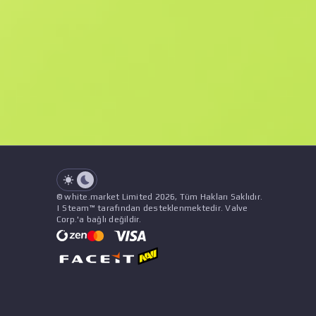
F
N
$3.05
StatTrak
See all offers
Float Değeri
İsim
Şablon
Çıkartmalar
&
Süs
Satı
See all offers
© white.market Limited 2026, Tüm Hakları Saklıdır.
| Steam™ tarafından desteklenmektedir. Valve
Corp.'a bağlı değildir.