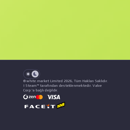
F
N
$9.55
StatTrak
See all offers
Float Değeri
İsim
Şablon
Çıkartmalar
&
Süs
Satı
See all offers
© white.market Limited 2026, Tüm Hakları Saklıdır.
| Steam™ tarafından desteklenmektedir. Valve
Corp.'a bağlı değildir.