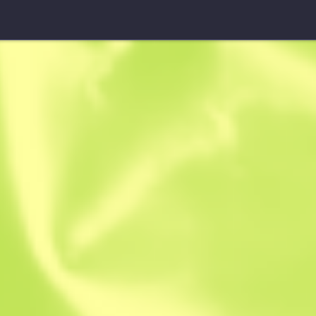
StatTrak™ Sawed-Off
Dikkat Çeke
B
S
0.8069
$
1.39
-
$
2.04
Anonymous sh
Üyetlik tarihi: 