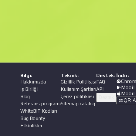
Fiyat
cı
Bilgi
:
Teknik
:
Destek
:
İndir
:
Chrom
Hakkımızda
Gizlilik Politikası
FAQ
Mobil
İş Birliği
Kullanım Şartları
API
Mobil
Blog
Çerez politikası
Destek
QR A
Referans programı
Sitemap catalog
WhiteBIT Kodları
Bug Bounty
Etkinlikler