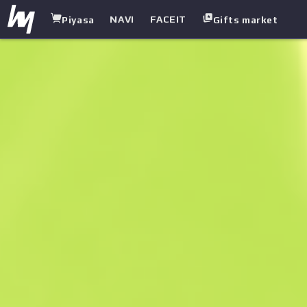
NAVI
FACEIT
Piyasa
Gifts market
white.market
/
Ağır Silahlar
/
Sawed-Off
/
Dikkat Çeker