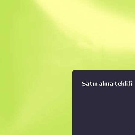
Anında Satış. Zama
Açıklama
Klasik bir silah olan Sawed-
ağır hasar verir. Ama düşük 
fazla dağıtması ve düşük atış
vurduğunuzu öldürseniz iyi ol
Grafiği büyüt
:
renkler ile özel olarak boyan
üzerinde Gamma Koleksiyo
Satın alma teklifi