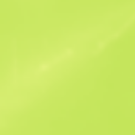
Benzer Teklifler
StatTrak
B
S
$1.39
W
W
$1.59
F
T
$1.52
M
W
$2.9