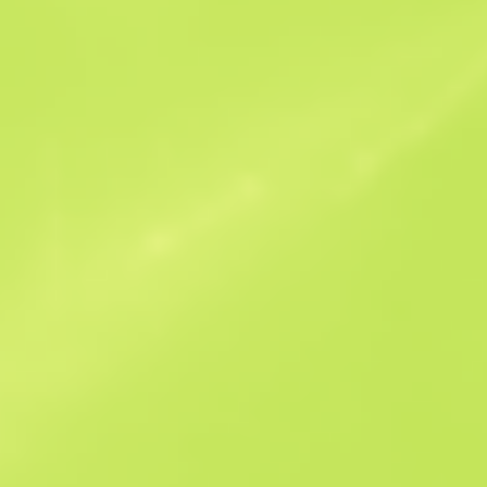
Benzer Teklifler
StatTrak
B
S
$0.27
W
W
$0.28
F
T
$0.31
M
W
$0.64