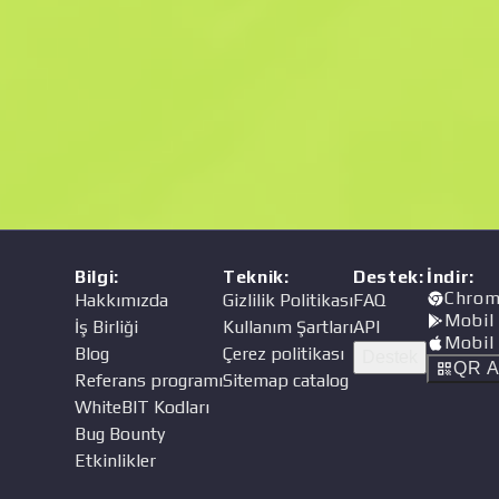
Fiyat
cı
Bilgi
:
Teknik
:
Destek
:
İndir
:
Chrom
Hakkımızda
Gizlilik Politikası
FAQ
Mobil
İş Birliği
Kullanım Şartları
API
Mobil
Blog
Çerez politikası
Destek
QR A
Referans programı
Sitemap catalog
WhiteBIT Kodları
Bug Bounty
Etkinlikler