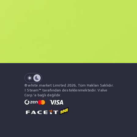
F
N
$3.46
StatTrak
See all offers
Float Değeri
İsim
Şablon
Çıkartmalar
&
Süs
Satı
See all offers
© white.market Limited 2026, Tüm Hakları Saklıdır.
| Steam™ tarafından desteklenmektedir. Valve
Corp.'a bağlı değildir.