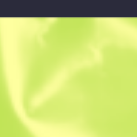
StatTrak™ P2000
Fildişi
W
W
0.4158
$
0.3
-
23
$
0.39
Anonymous sh
Üyetlik tarihi: 