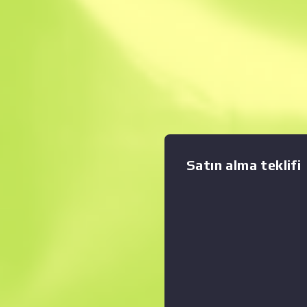
Anında Satış. Zama
Açıklama
İsabetli ve kontrol edilebili
zırhsız düşmanlara karşı en iy
Sahte fildişi parçaları bulun
Grafiği büyüt
:
Satın alma teklifi