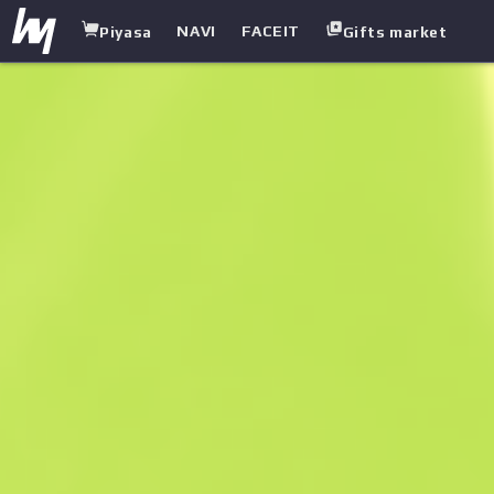
NAVI
FACEIT
Piyasa
Gifts market
white.market
/
Tabanca
/
P2000
/
Fildişi