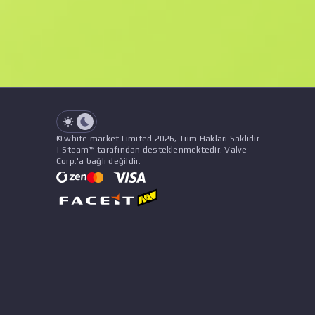
See all offers
Float Değeri
İsim
Şablon
Çıkartmalar
&
Süs
Satı
See all offers
© white.market Limited 2026, Tüm Hakları Saklıdır.
| Steam™ tarafından desteklenmektedir. Valve
Corp.'a bağlı değildir.