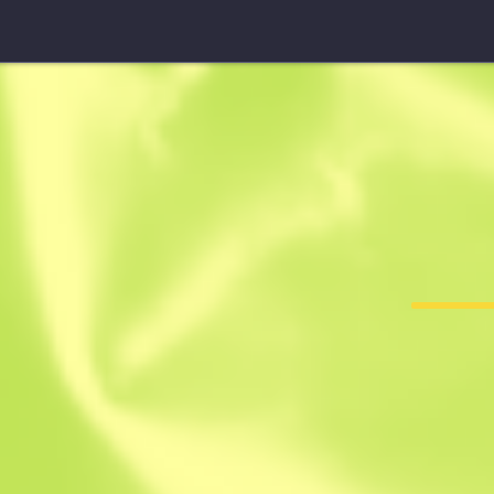
Sawed-Off
Orman DDP
F
T
0.3329
$
0.02
$
0.01
Anonymous sh
Üyetlik tarihi: 