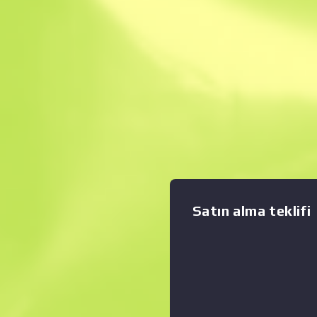
Anında Satış. Zama
Açıklama
Klasik bir silah olan Sawed-
ağır hasar verir. Ama düşük 
fazla dağıtması ve düşük atış
vurduğunuzu öldürseniz iyi ol
Grafiği büyüt
:
(DDPAT) hidrografisi kullanıla
görecek kadar yakın olduğun
Bank Koleksiyonu
Satın alma teklifi