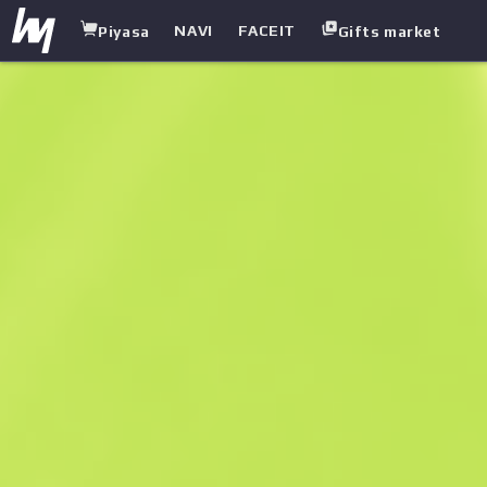
NAVI
FACEIT
Piyasa
Gifts market
white.market
/
Ağır Silahlar
/
Sawed-Off
/
Orman DDPAT