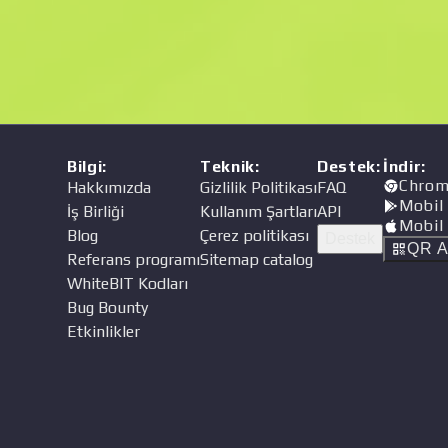
Fiyat
cı
Bilgi
:
Teknik
:
Destek
:
İndir
:
Chrom
Hakkımızda
Gizlilik Politikası
FAQ
Mobil
İş Birliği
Kullanım Şartları
API
Mobil
Blog
Çerez politikası
Destek
QR A
Referans programı
Sitemap catalog
WhiteBIT Kodları
Bug Bounty
Etkinlikler