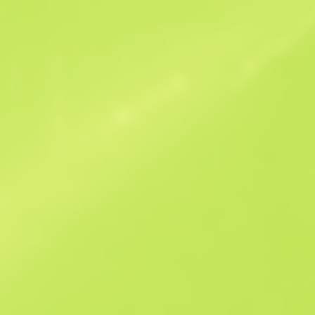
Benzer Teklifler
B
S
$0.04
W
W
$0.02
F
T
$0.02
M
W
$0.06
F
N
$0.64