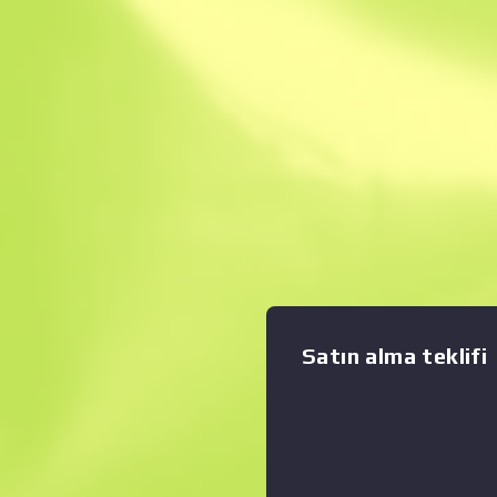
Anında Satış. Zama
Açıklama
Yüksek isabet oranı ve zırh 
pahalı bir tabanca olan Five-
doldurur, ama 20 mermilik c
Grafiği büyüt
:
tepme oranı bunu telafi eder
lacivert ve koyu yeşil renge 
Rona Sabri Sebastien'i, Turn
seçmediği için hâlâ affetmiş
Satın alma teklifi