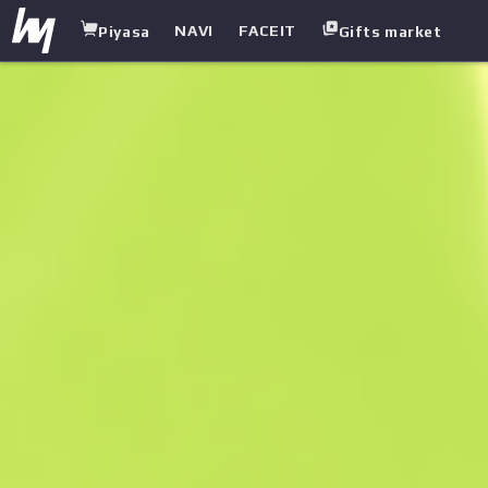
NAVI
FACEIT
Piyasa
Gifts market
white.market
/
Tabanca
/
Five-SeveN
/
Paralı Asker