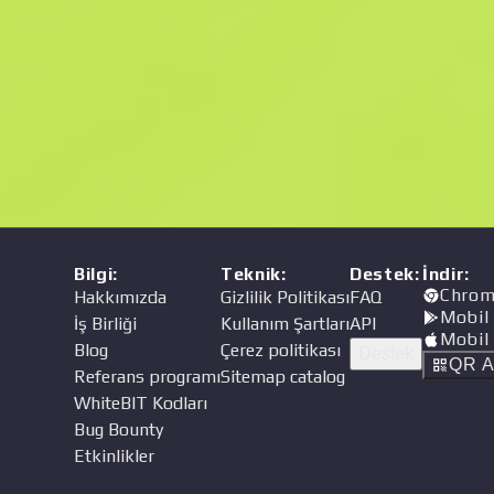
Fiyat
cı
Bilgi
:
Teknik
:
Destek
:
İndir
:
Chrom
Hakkımızda
Gizlilik Politikası
FAQ
Mobil
İş Birliği
Kullanım Şartları
API
Mobil
Blog
Çerez politikası
Destek
QR A
Referans programı
Sitemap catalog
WhiteBIT Kodları
Bug Bounty
Etkinlikler