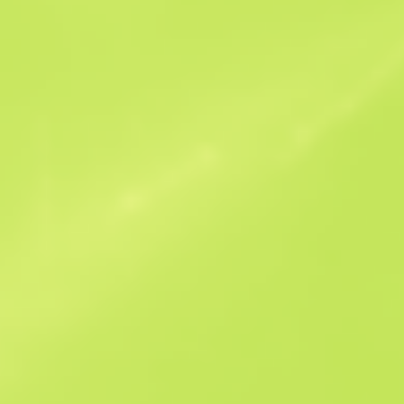
Benzer Teklifler
Souvenir
B
S
$2.92
W
W
$3.03
F
T
$1.46
M
W
$3.18