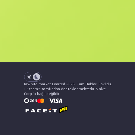
F
N
$25.73
Souvenir
See all offers
Float Değeri
İsim
Şablon
Çıkartmalar
&
Süs
Satı
See all offers
© white.market Limited 2026, Tüm Hakları Saklıdır.
| Steam™ tarafından desteklenmektedir. Valve
Corp.'a bağlı değildir.