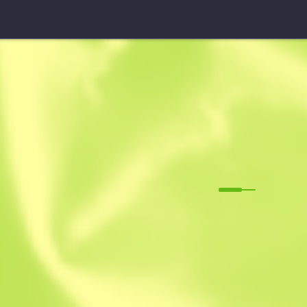
Five-SeveN
Paralı Asker
M
W
0.1202
$
3.18
-
$
3.80
Anonymous sh
Üyetlik tarihi: 