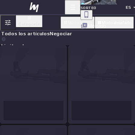
ES
SORTEO
Modo básico
Modo detallado
Categoría
Mercado
Todos los artículos
Negociar
Limit orders