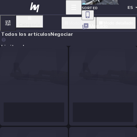
ES
SORTEO
Modo básico
Modo detallado
Categoría
Mercado
Todos los artículos
Negociar
Limit orders