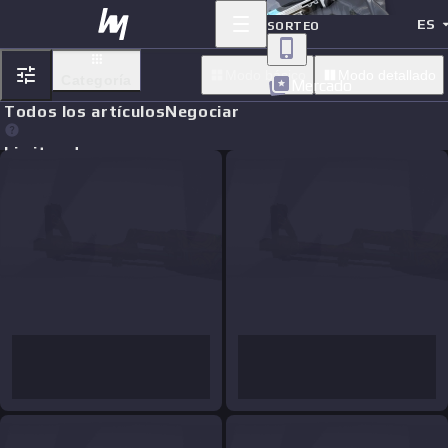
ES
SORTEO
Modo básico
Modo detallado
Categoría
Mercado
Todos los artículos
Negociar
Limit orders