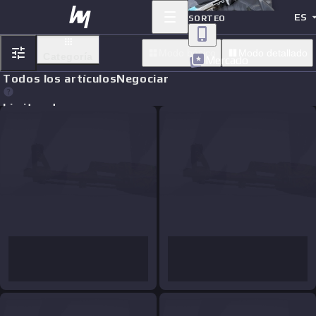
ES
SORTEO
Modo básico
Modo detallado
Categoría
Mercado
Todos los artículos
Negociar
Limit orders