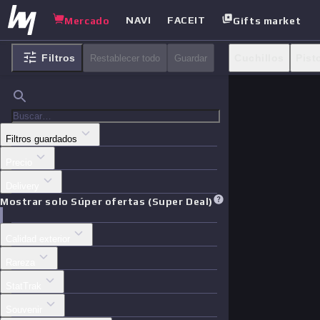
NAVI
FACEIT
Mercado
Gifts market
Filtros
Cuchillos
Pist
Restablecer todo
Guardar
Casos
Otras
Filtros guardados
Precio
Delivery
Mostrar solo Súper ofertas (Super Deal)
Calidad exterior
Rareza
StatTrak
Souvenir