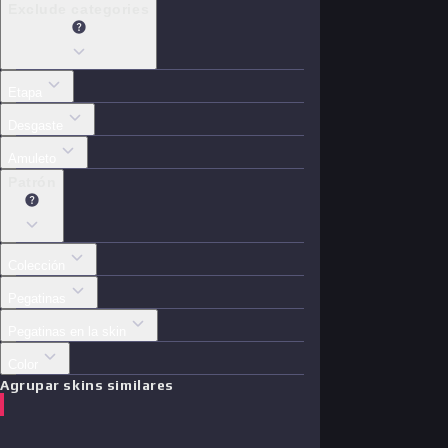
Exclude categories
Etapa
Desgaste
Amuleto
Patrón
Colección
Pegatinas
Pegatinas en la skin
Color
Agrupar skins similares