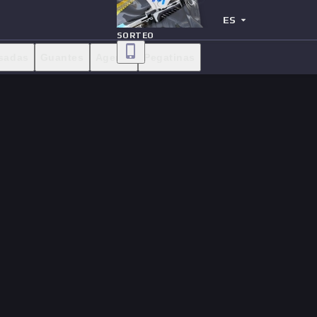
ES
SORTEO
sadas
Guantes
Agente
Pegatinas