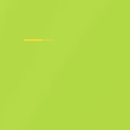
UMP-45 StatTrak™
Revuelta
F
T
0.2902
$
0.34
-
26
%
Comprar ahora
$
0.46
Anonymous shop
Miembro desde: 20.10.2025
-
-
Transacciones exitosas
Calificación del vendedor
-
Tiempo de entrega
Venta instantánea. Ahorra tiempo.
Descripción