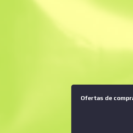
Venta instantánea
Descripción
Este artículo registra las ví
UMP-45 es el hijo mediano 
Ampliar gráfico
:
familia de los subfusiles. Su
único inconveniente de esta
para distancias cortas. Se ha
personalizada que simula el p
Cada ronda es un 1 contra 5.
Ofertas de compr