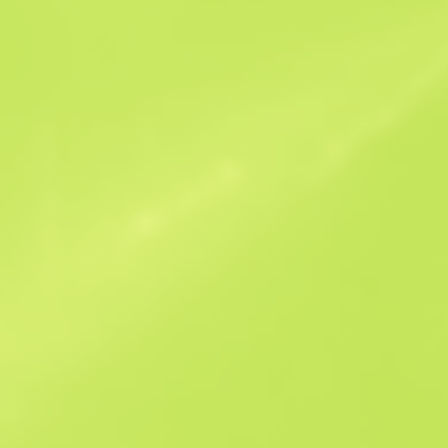
Ofertas similares
StatTrak
B
S
$0.56
W
W
$0.65
F
T
$0.54
M
W
$1.3