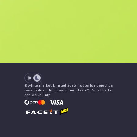
F
N
$3.62
StatTrak
See all offers
Desgaste
Nombre
Patrón
Pegatinas
&
Amuleto
See all offers
© white.market Limited 2026, Todos los derechos
reservados. | Impulsado por Steam™. No afiliado
con Valve Corp.