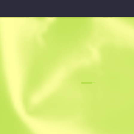
UMP-45 StatTrak™
Lobo ártico
F
N
0.0540
$
3.57
-
$
4.62
Anonymous sh
Miembro desde: