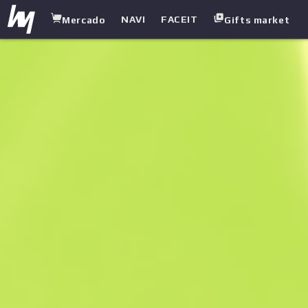
NAVI
FACEIT
Mercado
Gifts market
white.market
/
Subfusiles
/
UMP-45
/
Lobo ártico