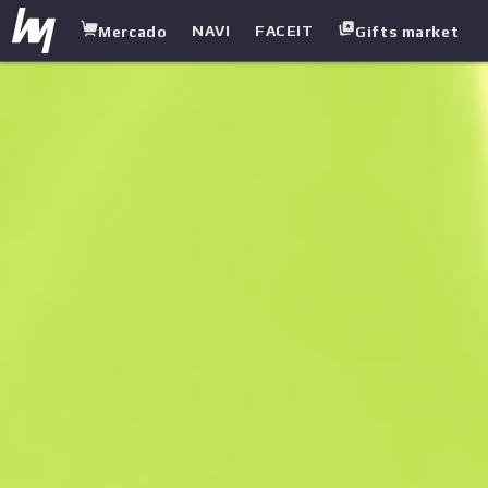
NAVI
FACEIT
Mercado
Gifts market
white.market
/
Rifles
/
M4A1 Silencer
/
Cyrex