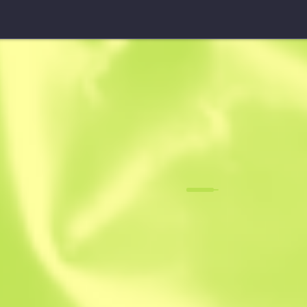
M4A1-S StatTrak™
Cyrex
F
N
0.0589
$
243.73
$
34
Anonymous sh
Miembro desde: