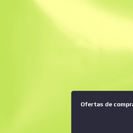
Venta instantánea
Descripción
Este artículo registra las ví
M4A1 con silenciador tiene
Ampliar gráfico
:
que su homólogo no silencia
disparos menos audibles co
mayor precisión. Se ha pers
alta tecnología en negro, bla
viene a por mí, Valeria... 
Chase Turner (desertor) Col
Ofertas de compr