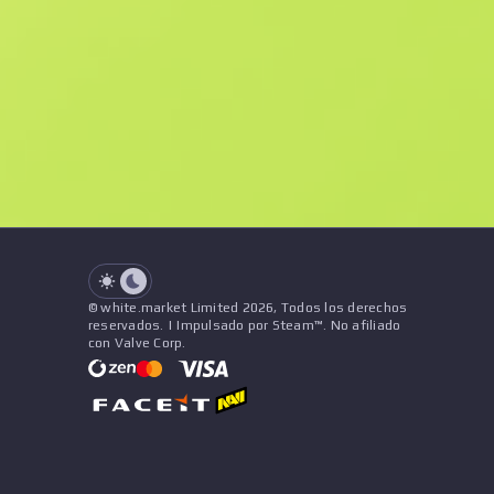
F
N
$243.73
StatTrak
See all offers
Desgaste
Nombre
Patrón
Pegatinas
&
Amuleto
See all offers
© white.market Limited 2026, Todos los derechos
reservados. | Impulsado por Steam™. No afiliado
con Valve Corp.