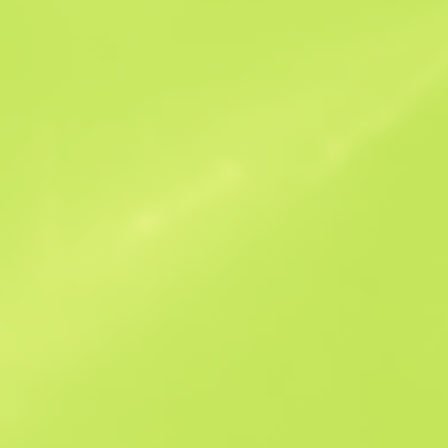
Ofertas similares
StatTrak
B
S
$171.7
W
W
$175.53
F
T
$165.12
M
W
$187.7