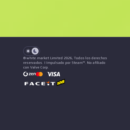
See all offers
Desgaste
Nombre
Patrón
Pegatinas
&
Amuleto
See all offers
© white.market Limited 2026, Todos los derechos
reservados. | Impulsado por Steam™. No afiliado
con Valve Corp.