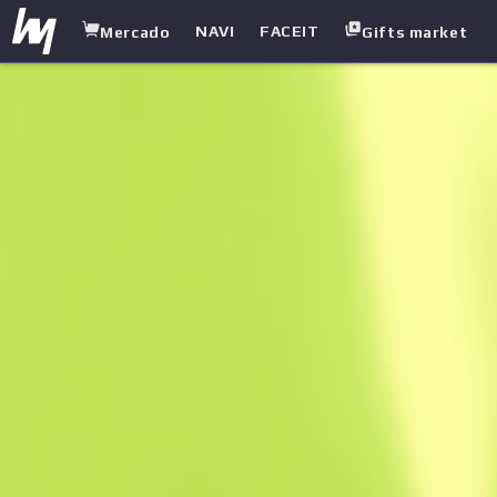
NAVI
FACEIT
Mercado
Gifts market
white.market
/
Armas pesadas
/
Recortada
/
Capa de herrumbre