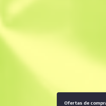
Venta instantánea
Descripción
Este artículo conmemora: 
ELEAGUE Atlanta 2017. Se o
durante la partida de Fase d
y OpTic Gaming. Está autogra
quien fue el Jugador Más Vali
recortada hace mucho daño a
dada su poca precisión, alta 
baja cadencia de disparo, se
alguien no lo dejes con vida
operativa aunque las superfi
oxidado. Hay quien no necesi
sus actos Colección Cobble
Ofertas de compr