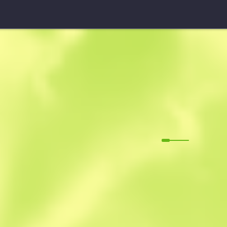
Recortada Souvenir
Capa de her
M
W
0.0942
$
7.44
-
$
10.82
Anonymous sh
Miembro desde: