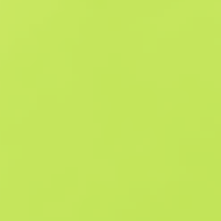
Ofertas similares
Souvenir
B
S
$6.83
W
W
$17.96
F
T
$7
M
W
$7.44
F
N
$22.04
Souvenir