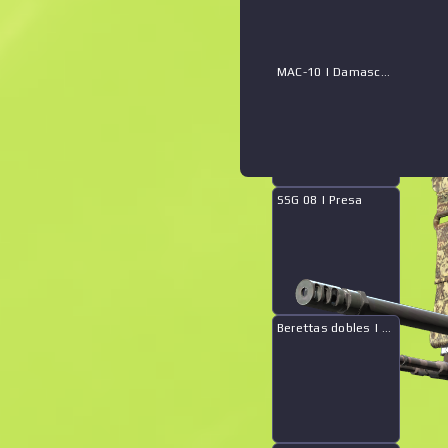
MAC-10 | Damasco siena
SSG 08 | Presa
Berettas dobles | Madera a la deriva