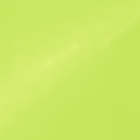
Ofertas similares
Souvenir
B
S
-
W
W
-
F
T
-
M
W
-
F
N
-