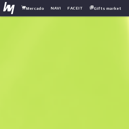
NAVI
FACEIT
Mercado
Gifts market
white.market
/
Casos
/
Paquete regalo
/
Paquete souvenir de Mirage - Shanghái 2024