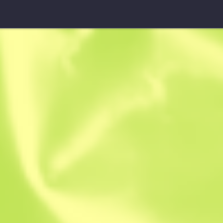
Paquete souvenir de Mir
Paquete sou
$
3.25
-
$
4.84
Anonymous sh
Miembro desde: