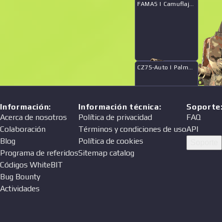
FAMAS | Camuflaje desértico
CZ75-Auto | Palmera de medianoche
Información
:
Información técnica
:
Soporte
Acerca de nosotros
Política de privacidad
FAQ
Colaboración
Términos y condiciones de uso
API
P90 | Crecimiento verde
Blog
Política de cookies
Soporte
Programa de referidos
Sitemap catalog
Códigos WhiteBIT
Bug Bounty
Actividades
USP-S | DDPAT púrpura