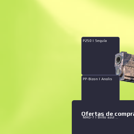
Venta instantánea
Qué hay en la caja
Ampliar gráfico
:
P250 | Sequía
PP-Bizon | Anolis
Colección Mirage 2021
Ofertas de compr
MAG-7 | Brillo azul marino