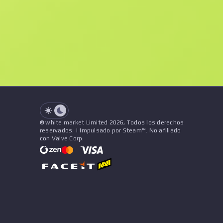
Souvenir
See all offers
Desgaste
Precio
Nombre
Vendedor
See all offers
© white.market Limited 2026, Todos los derechos
reservados. | Impulsado por Steam™. No afiliado
con Valve Corp.