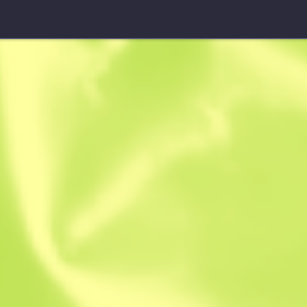
Recortada
Arresto tota
B
S
0.4764
$
0.18
$
0.18
Anonymous sh
Miembro desde: