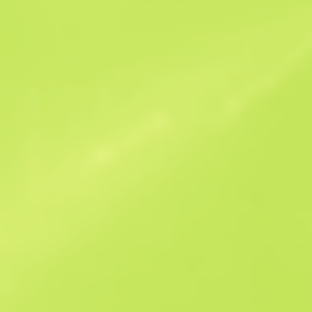
Ofertas similares
Souvenir
B
S
$0.18
W
W
$0.34
F
T
$0.13
M
W
$0.18