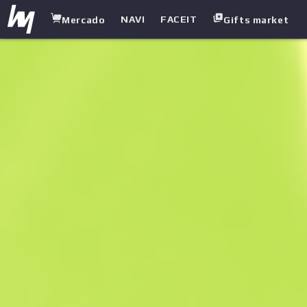
NAVI
FACEIT
Mercado
Gifts market
white.market
/
Armas pesadas
/
Recortada
/
Arresto total