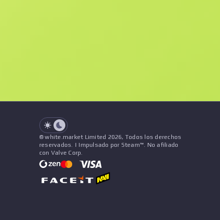
F
N
$0.77
Souvenir
See all offers
Desgaste
Nombre
Patrón
Pegatinas
&
Amuleto
See all offers
© white.market Limited 2026, Todos los derechos
reservados. | Impulsado por Steam™. No afiliado
con Valve Corp.