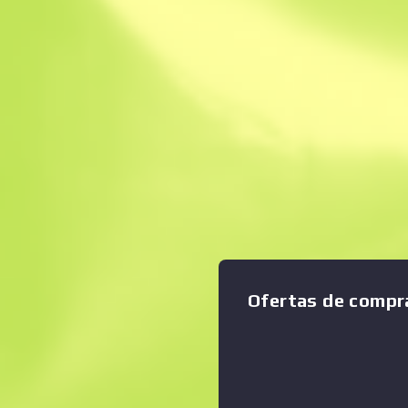
Venta instantánea
Descripción
La clásica recortada hace mu
distancia, pero dada su poca 
Ampliar gráfico
:
de las balas y baja cadencia 
si disparas a alguien no lo de
aplicado un adhesivo hidrogr
variado. La reconstrucción sol
destrucción Colección Italy
Ofertas de compr