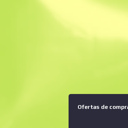
Venta instantánea
Descripción
Una pistola con poco retroce
Ampliar gráfico
:
disparo, la P250 es una elec
económica contra enemigos c
aplicado un adhesivo hidrog
geométrico. Turner, todos 
quebrarse... solo es cuestió
justo de presión —El Traidor 
Verdad, segunda parte Colec
Ofertas de compr