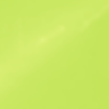
Ofertas similares
B
S
$12.34
W
W
$23.12
F
T
$12.25
M
W
$17.55
F
N
$43.15