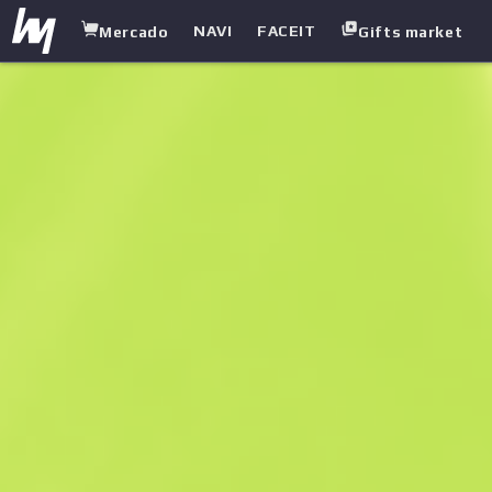
NAVI
FACEIT
Mercado
Gifts market
white.market
/
Pistolas
/
P250
/
Kimono carmesí