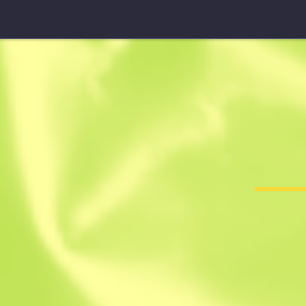
P250
Kimono carm
F
T
0.3205
$
12.25
$
17.68
Anonymous sh
Miembro desde: