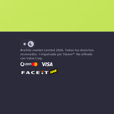
See all offers
Desgaste
Nombre
Patrón
Pegatinas
&
Amuleto
See all offers
© white.market Limited 2026, Todos los derechos
reservados. | Impulsado por Steam™. No afiliado
con Valve Corp.