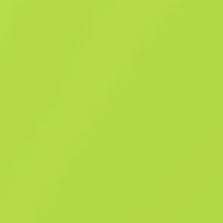
Paquete souvenir de Nuke - Londres 2018
Paquete souvenir de Nuke -
Londres 2018
$
40.29
Comprar ahora
$
34.55
Anonymous shop
Miembro desde: 25.4.2025
-
-
Transacciones exitosas
Calificación del vendedor
-
Tiempo de entrega
Venta instantánea. Ahorra tiempo.
Qué hay en la caja