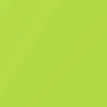
Paquete de regalo
Paquete de regalo
$
6.94
-
21
%
Comprar ahora
$
8.82
Anonymous shop
Miembro desde: 24.12.2024
-
-
Transacciones exitosas
Calificación del vendedor
-
Tiempo de entrega
Venta instantánea. Ahorra tiempo.
Descripción
Cuando se use, un jugador aleatorio de la partida recibirá un artículo
aleatorio como regalo de tu parte. Número de serie del contenedor: 8