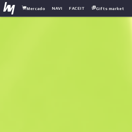
NAVI
FACEIT
Mercado
Gifts market
white.market
/
Cuchillos
/
Dagas Sombrias
/
Autotrónico