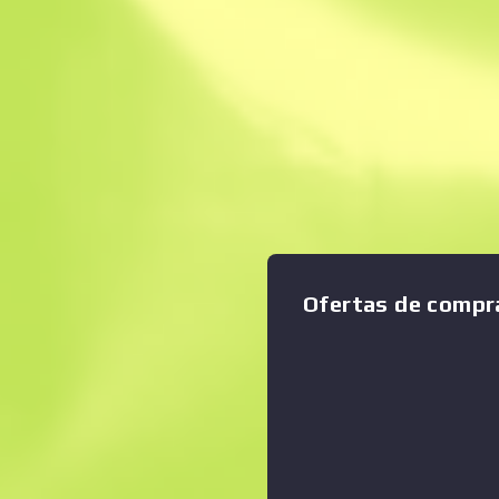
Venta instantánea
Descripción
Diseñada para proporcionar u
Ampliar gráfico
:
usar una daga es tan simpl
o dos. Se ha anodizado en roj
acero para aligerar su peso.
Ofertas de compr