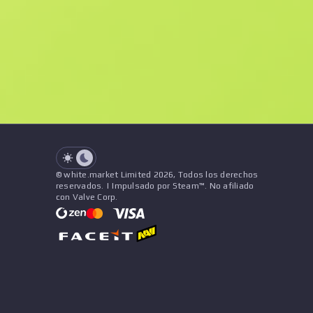
F
N
$92.53
StatTrak
See all offers
Desgaste
Precio
Nombre
Patrón
Vendedor
See all offers
© white.market Limited 2026, Todos los derechos
reservados. | Impulsado por Steam™. No afiliado
con Valve Corp.