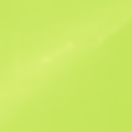
Ofertas similares
StatTrak
B
S
$46.63
W
W
$52.51
F
T
$46.36
M
W
$54.13