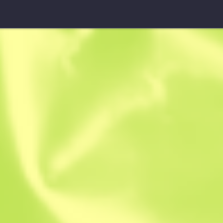
Dagas Sombrías ★
Autotrónico
B
S
0.6937
$
46.63
$
70.95
Anonymous sh
Miembro desde: