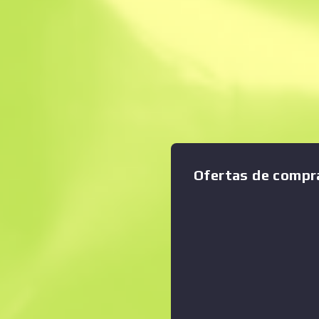
Venta instantánea
Descripción
Estos voluminosos guantes 
Ampliar gráfico
:
nudillos pueden proteger la
viento en carretera a 100 k
Ofertas de compr