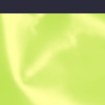
Guantes de motorista ★
Presión san
W
W
0.4070
$
128.12
$
18
Anonymous sh
Miembro desde: