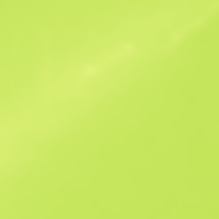
Ofertas similares
B
S
$78.28
W
W
$120.51
F
T
$128.08
M
W
$212.15
F
N
$583.54
See all offers