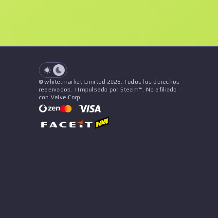
Desgaste
Precio
Nombre
Patrón
Vendedor
See all offers
© white.market Limited 2026, Todos los derechos
reservados. | Impulsado por Steam™. No afiliado
con Valve Corp.