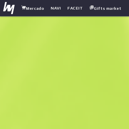
NAVI
FACEIT
Mercado
Gifts market
white.market
/
Guantes
/
Guantes de motorista
/
Presión sanguínea