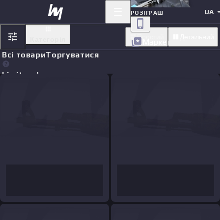
UA
РОЗІГРАШ
Простий
Детальний
Категорія
Маркет
Всі товари
Торгуватися
Limit orders