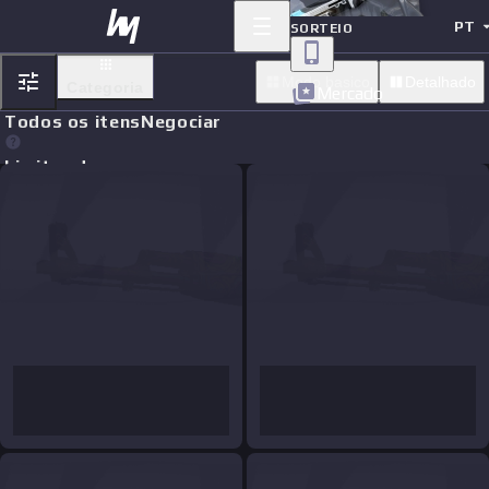
PT
SORTEIO
Modo basico
Detalhado
Categoria
Mercado
Todos os itens
Negociar
Limit orders