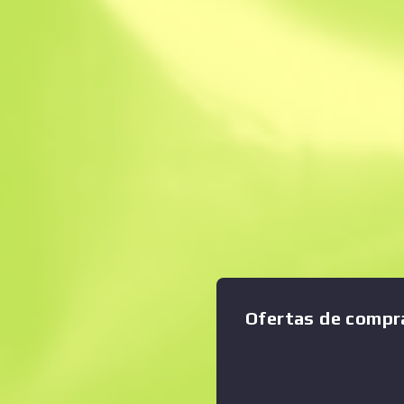
Venta instantánea
Descripción
Este artículo registra las ví
Ampliar gráfico
:
UMP-45 es el hijo mediano 
familia de los subfusiles. Su
único inconveniente de esta
para distancias cortas. Esta
inspirada en los dibujos ani
intento! Colección Fiebre
Ofertas de compr