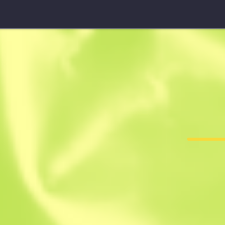
UMP-45 StatTrak™
Fábrica de 
F
T
0.3670
$
5.72
-
$
8.19
Anonymous sh
Miembro desde: