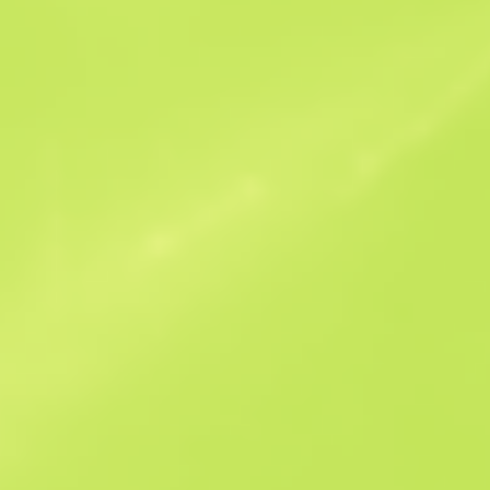
Ofertas similares
StatTrak
B
S
$4.67
W
W
$5.83
F
T
$5.66
M
W
$9.13