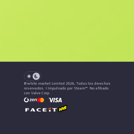
F
N
$26.96
StatTrak
See all offers
Desgaste
Nombre
Patrón
Pegatinas
&
Amuleto
See all offers
© white.market Limited 2026, Todos los derechos
reservados. | Impulsado por Steam™. No afiliado
con Valve Corp.