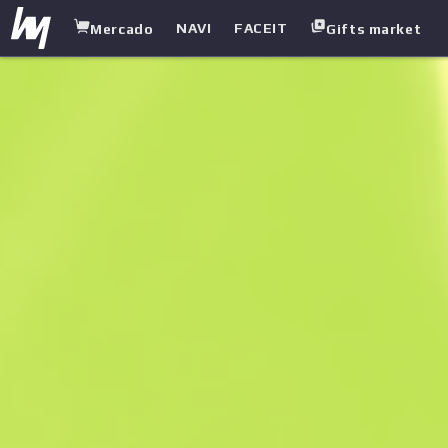
NAVI
FACEIT
Mercado
Gifts market
white.market
/
Subfusiles
/
UMP-45
/
Fábrica de KO