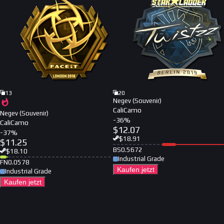
13
20
Negev (Souvenir)
CaliCamo
Negev (Souvenir)
-
36
%
CaliCamo
$
12.07
-
37
%
$
18.91
$
11.25
BS
0.5672
$
18.10
Industrial Grade
FN
0.0578
Kaufen jetzt
Industrial Grade
Kaufen jetzt