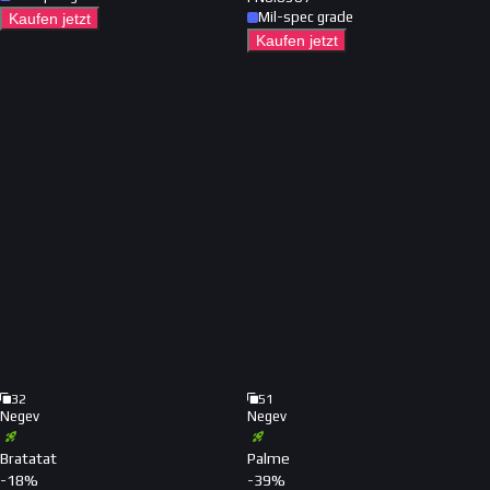
Mil-spec grade
Kaufen jetzt
Kaufen jetzt
32
51
Negev
Negev
Bratatat
Palme
-
18
%
-
39
%