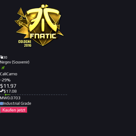
30
Negev (Souvenir)
CaliCamo
-
29
%
$
11.97
$
17.08
MW
0.0703
Industrial Grade
Kaufen jetzt