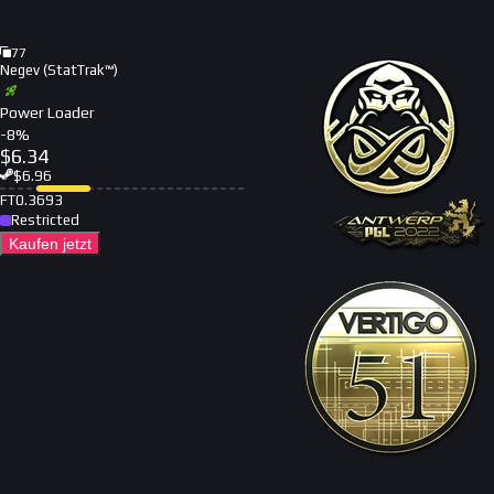
77
Negev (StatTrak™)
Power Loader
-
8
%
$
6.34
$
6.96
FT
0.3693
Restricted
Kaufen jetzt