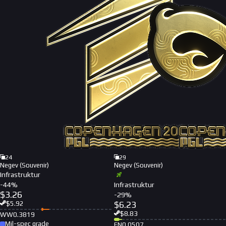
24
29
Negev (Souvenir)
Negev (Souvenir)
Infrastruktur
-
44
%
Infrastruktur
$
3.26
-
29
%
$
6.23
$
5.92
$
8.83
WW
0.3819
Mil-spec grade
FN
0.0507