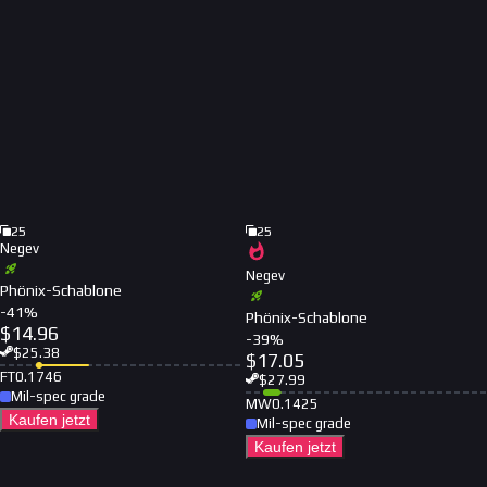
25
25
Negev
Negev
Phönix-Schablone
-
41
%
Phönix-Schablone
$
14.96
-
39
%
$
25.38
$
17.05
FT
0.1746
$
27.99
Mil-spec grade
MW
0.1425
Kaufen jetzt
Mil-spec grade
Kaufen jetzt