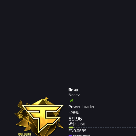
148
Negev
Power Loader
-
26
%
$
9.96
$
13.60
FN
0.0699