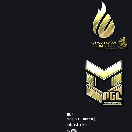
31
Negev (Souvenir)
Infrastruktur
-
28
%