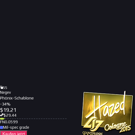
55
Negev
Phönix-Schablone
-
34
%
$
19.21
$
29.44
FN
0.0599
Mil-spec grade
Kaufen jetzt