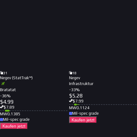
31
18
Negev (StatTrak™)
Negev
Infrastruktur
Bratatat
-
33
%
$
5.28
-
36
%
$
4.99
$
7.99
$
7.89
MW
0.1124
Mil-spec grade
MW
0.1385
Mil-spec grade
Kaufen jetzt
Kaufen jetzt