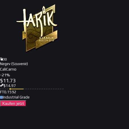
30
Negev (Souvenir)
CaliCamo
-
21
%
$
11.73
$
14.97
FT
0.1592
Industrial Grade
Kaufen jetzt