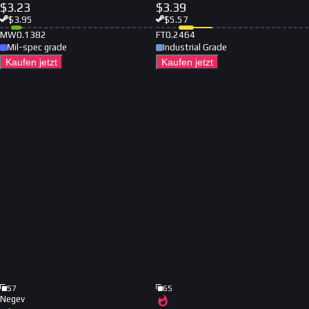
$
3.23
$
3.39
$
3.95
$
5.57
MW
0.1382
FT
0.2464
Mil-spec grade
Industrial Grade
Kaufen jetzt
Kaufen jetzt
57
65
Negev