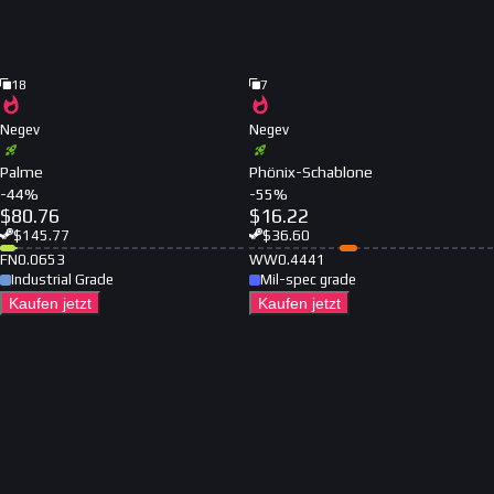
18
7
Negev
Negev
Palme
Phönix-Schablone
-
44
%
-
55
%
$
80.76
$
16.22
$
145.77
$
36.60
FN
0.0653
WW
0.4441
Industrial Grade
Mil-spec grade
Kaufen jetzt
Kaufen jetzt