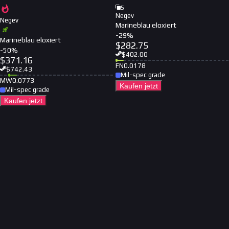
5
Negev
Negev
Marineblau eloxiert
-
29
%
Marineblau eloxiert
$
282.75
-
50
%
$
402.00
$
371.16
FN
0.0178
$
742.43
Mil-spec grade
MW
0.0773
Kaufen jetzt
Mil-spec grade
Kaufen jetzt