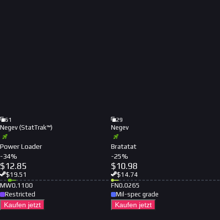
61
29
Negev (StatTrak™)
Negev
Power Loader
Bratatat
-
34
%
-
25
%
$
12.85
$
10.98
$
19.51
$
14.74
MW
0.1100
FN
0.0265
Restricted
Mil-spec grade
Kaufen jetzt
Kaufen jetzt