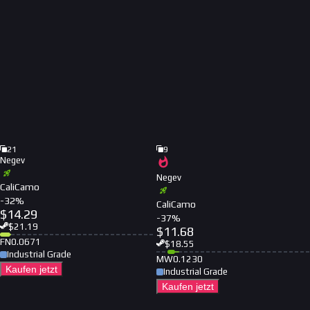
21
9
Negev
Negev
CaliCamo
-
32
%
CaliCamo
$
14.29
-
37
%
$
21.19
$
11.68
FN
0.0671
$
18.55
Industrial Grade
MW
0.1230
Kaufen jetzt
Industrial Grade
Kaufen jetzt