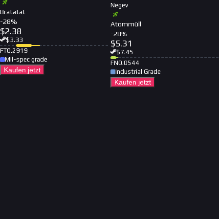
Negev
Bratatat
-
28
%
Atommüll
$
2.38
-
28
%
$
3.33
$
5.31
FT
0.2919
$
7.45
Mil-spec grade
FN
0.0544
Kaufen jetzt
Industrial Grade
Kaufen jetzt