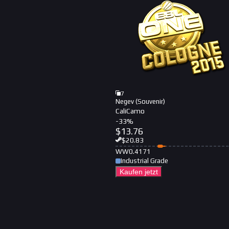
7
Negev (Souvenir)
CaliCamo
-
33
%
$
13.76
$
20.83
WW
0.4171
Industrial Grade
Kaufen jetzt