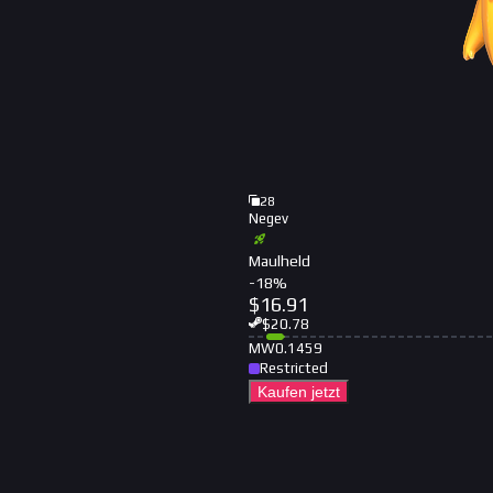
28
Negev
Maulheld
-
18
%
$
16.91
$
20.78
MW
0.1459
Restricted
Kaufen jetzt