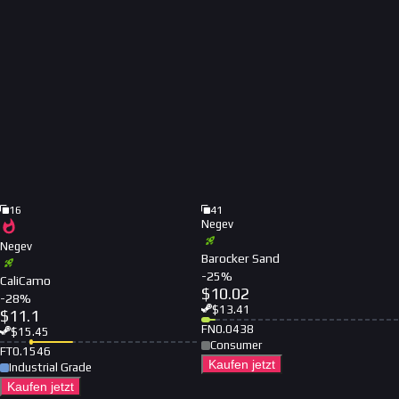
16
41
Negev
Negev
Barocker Sand
-
25
%
CaliCamo
$
10.02
-
28
%
$
13.41
$
11.1
FN
0.0438
$
15.45
Consumer
FT
0.1546
Kaufen jetzt
Industrial Grade
Kaufen jetzt