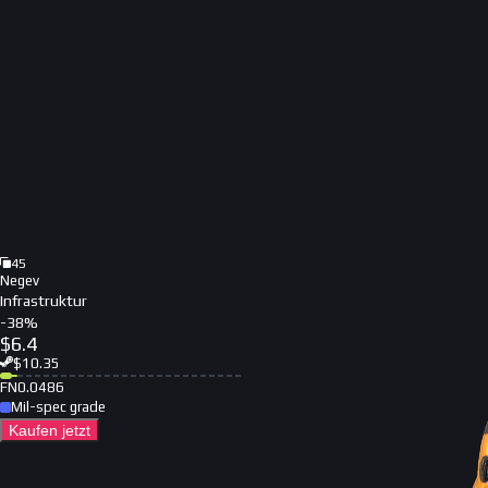
45
Negev
Infrastruktur
-
38
%
$
6.4
$
10.35
FN
0.0486
Mil-spec grade
Kaufen jetzt