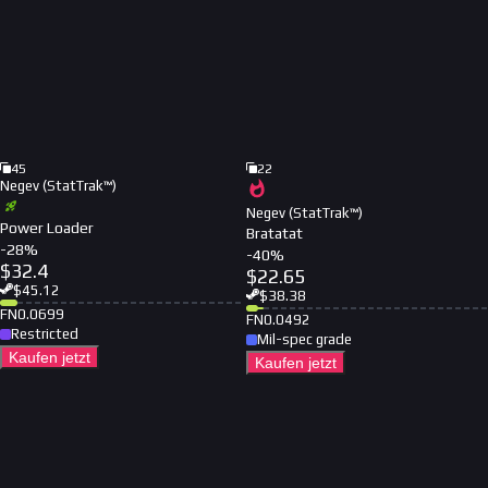
45
22
Negev (StatTrak™)
Negev (StatTrak™)
Power Loader
Bratatat
-
28
%
-
40
%
$
32.4
$
22.65
$
45.12
$
38.38
FN
0.0699
FN
0.0492
Restricted
Mil-spec grade
Kaufen jetzt
Kaufen jetzt