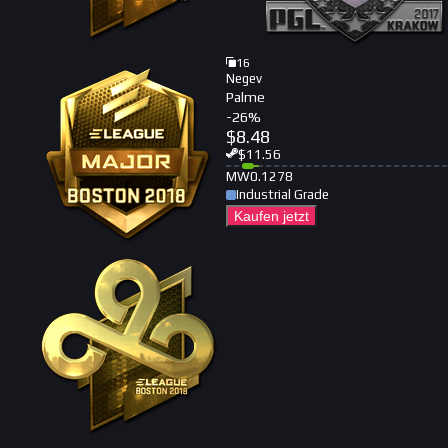
16
Negev
Palme
-
26
%
$
8.48
$
11.56
MW
0.1278
Industrial Grade
Kaufen jetzt