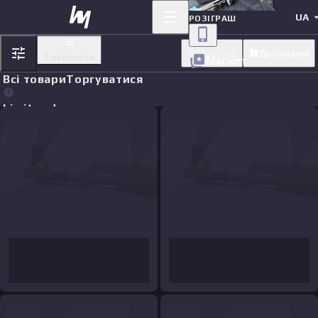
UA
РОЗІГРАШ
Простий
Детальний
Категорія
Маркет
Всі товари
Торгуватися
Limit orders