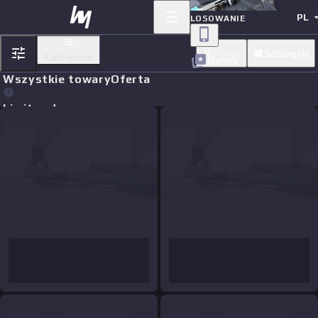
PL
LOSOWANIE
Prosty
Szczegóły
Kategoria
Rynek
Wszystkie towary
Oferta
Limit orders