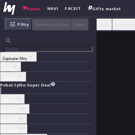
NAVI
FACEIT
Rynek
Gifts market
Filtry
Noże
Pistolety
Zresetuj wszystkie
Zapisz
Skrzynki
Inne
Zapisane filtry
Cena
Delivery
Pokaż tylko Super Deal
Jakość
Rzadkość
StatTrak
Souvenir