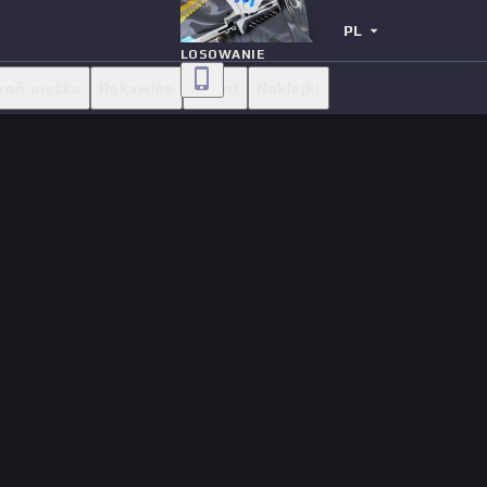
PL
LOSOWANIE
roń ciężka
Rękawice
Agent
Naklejki