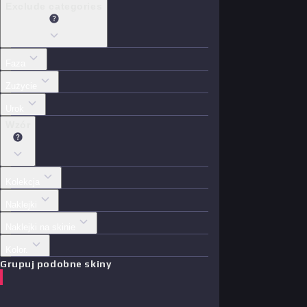
Exclude categories
Faza
Zużycie
Urok
Wzór
Kolekcja
Naklejki
Naklejki na skinie
Kolor.
Grupuj podobne skiny