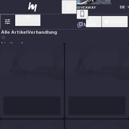
DE
GIVEAWAY
Lite
Detailliert
Kategorie
Markt
Alle Artikel
Verhandlung
Limit orders