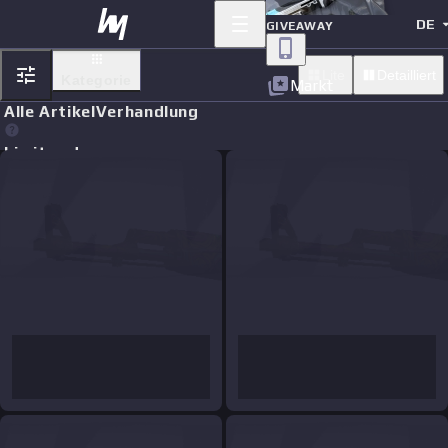
DE
GIVEAWAY
Lite
Detailliert
Kategorie
Markt
Alle Artikel
Verhandlung
Limit orders