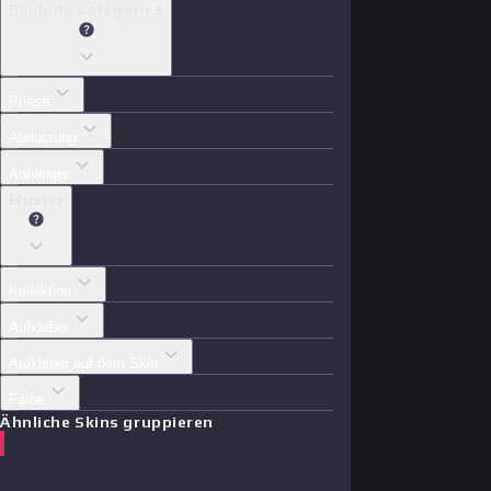
Exclude categories
Phase
Abnutzung
Anhänger
Muster
Kollektion
Aufkleber
Aufkleber auf dem Skin
Farbe
Ähnliche Skins gruppieren