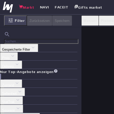
NAVI
FACEIT
Markt
Gifts market
Filter
Messer
Pistol
Zurücksetzen
Speichern
Kisten
Andere
Gespeicherte Filter
Preis
Delivery
Nur Top-Angebote anzeigen
Zustand
Seltenheit
StatTrak
Souvenir