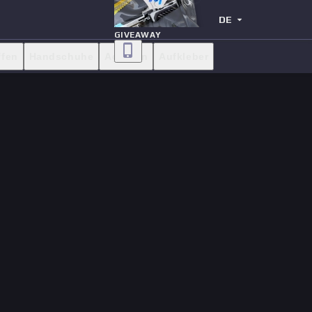
DE
GIVEAWAY
ffen
Handschuhe
Agenten
Aufkleber