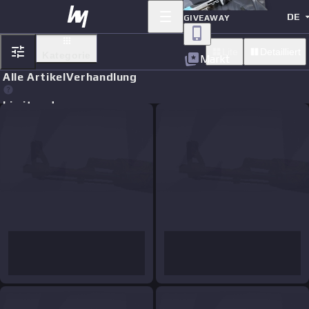
DE
GIVEAWAY
Lite
Detailliert
Kategorie
Markt
Alle Artikel
Verhandlung
Limit orders