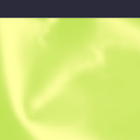
Galil AR (StatTrak™)
Chromatisch
B
S
0.6423
$
4.9
-
27
$
6.75
Anonymous sh
Mitglied seit: 7