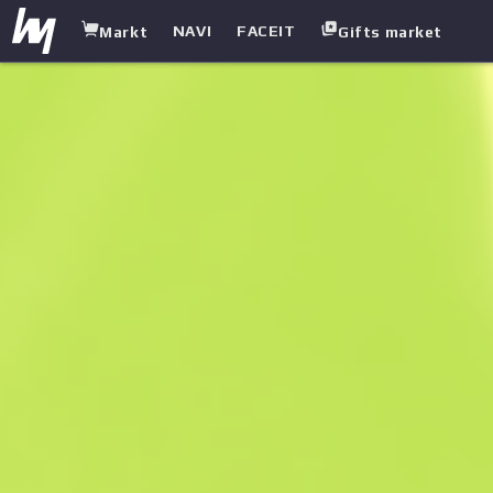
NAVI
FACEIT
Markt
Gifts market
white.market
/
Gewehre
/
Galil AR
/
Chromatische Aberration