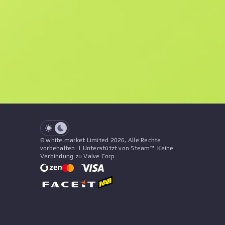
F
N
$40.64
StatTrak
See all offers
Abnutzung
Name
Muster
Aufkleber
&
Anhänger
See all offers
© white.market Limited 2026, Alle Rechte
vorbehalten. | Unterstützt von Steam™. Keine
Verbindung zu Valve Corp.