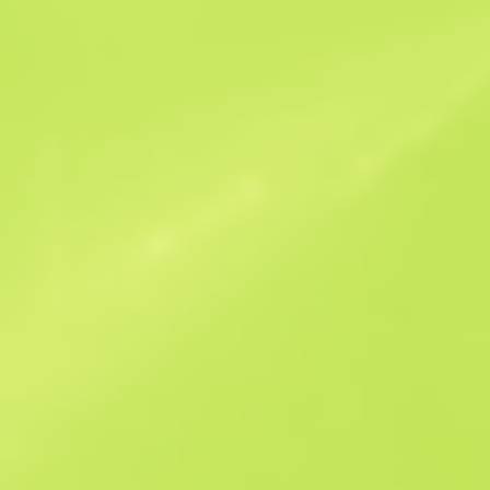
Ähnliche Angebote
StatTrak
B
S
$4.9
W
W
$4.97
F
T
$7.64
M
W
$14.69