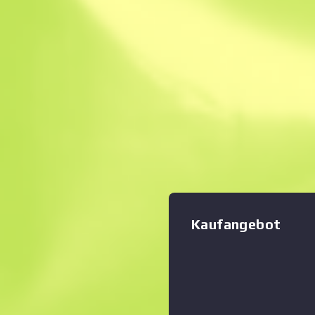
Sofortverkauf. Spa
Beschreibung
Dieser Gegenstand speichert 
weniger teure Option unte
ausschließlich den Terroris
gilt die Galil AR als brauch
Zoom-Diagramm
:
mittlere bis lange Distanz. D
Sonderlackierung wurden ve
einen auffälligen Look erze
für die Augen … Kollektion 
Kaufangebot