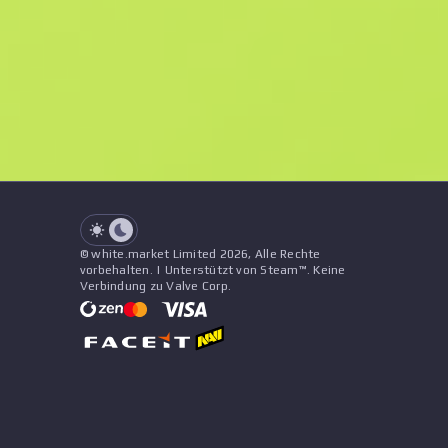
F
N
$8
StatTrak
See all offers
Abnutzung
Name
Muster
Aufkleber
&
Anhänger
See all offers
© white.market Limited 2026, Alle Rechte
vorbehalten. | Unterstützt von Steam™. Keine
Verbindung zu Valve Corp.