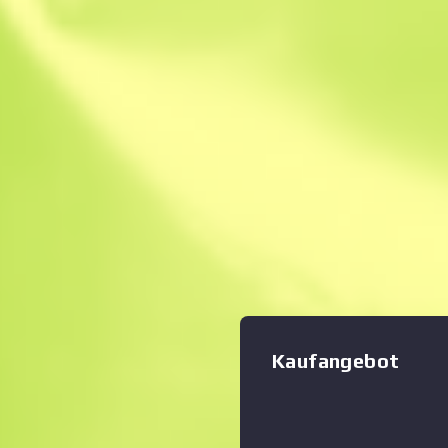
Sofortverkauf. Spa
Beschreibung
Dieser Gegenstand speichert 
gleichzeitige Abfeuern zwei
Magazinen verringert die Ge
Nachladedauer. Wenn man es
betrachtet, so kommen Sie
gleichzeitigen Abfeuern zwe
Magazinen. Die Waffe wurde
Sonderlackierung mit einem
und blauen Akzenten verseh
immer Donner Kollektion „
Kaufangebot