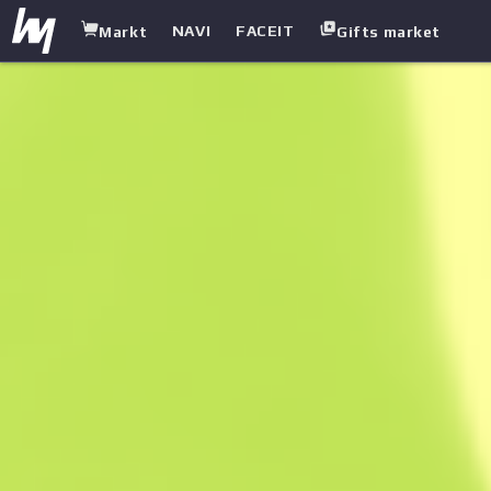
NAVI
FACEIT
Markt
Gifts market
white.market
/
Pistolen
/
Dual Berettas
/
Städtischer Schock