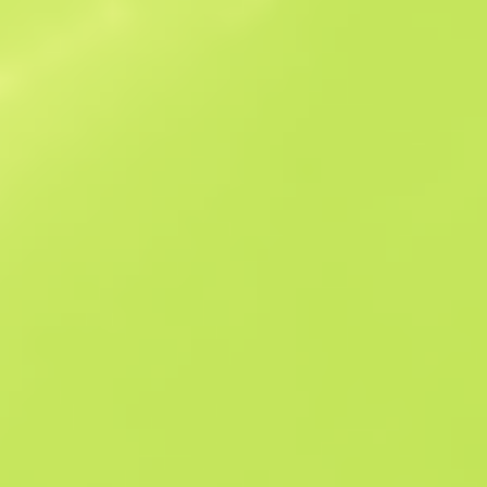
Ähnliche Angebote
StatTrak
B
S
$6.48
W
W
$4.41
F
T
$3.46
M
W
$5.59