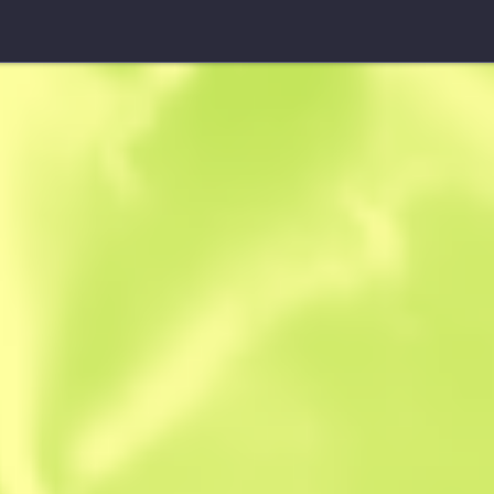
Akimbo-Berettas (StatT
Städtischer
W
W
0.4229
$
4.41
-
$
5.14
Anonymous sh
Mitglied seit: 2