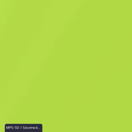
Waffenkiste „Zerfetztes Netz“
Waffenkiste „Zerfetztes
Netz“
$
5.26
-
25
%
Kaufen jetzt
$
7.06
Anonymous shop
Mitglied seit: 4.1.2026
-
-
-
Erfolgreiche Deals
Verkäuferbewertung
Lieferzeit
Sofortverkauf. Spare Zeit
Was ist im Fall
MP5-SD | Säurewäsche