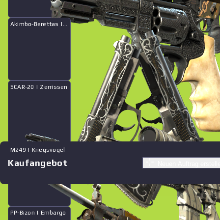
Akimbo-Berettas | Balance
SCAR-20 | Zerrissen
M249 | Kriegsvogel
Kaufangebot
Neuen Auftrag erstell
Ähnliche Angebote
See all offers
PP-Bizon | Embargo
Preis
Name
Verkäufer