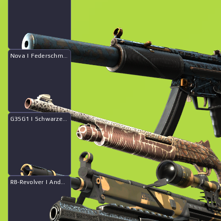
Nova | Federschmuck
Kollektion „Zerfetztes Netz“
Verkaufshistorie
G3SG1 | Schwarzer Sand
R8-Revolver | Andenken