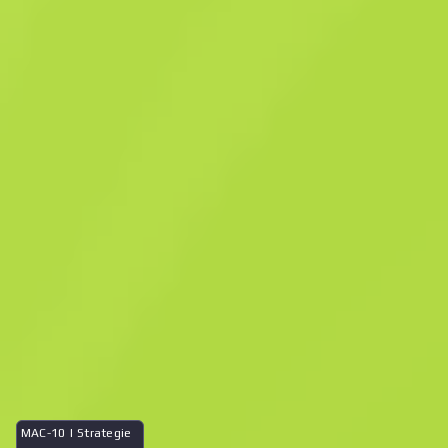
Souvenirpaket: Vertigo – Paris 2023
Souvenirpaket: Vertigo –
Paris 2023
$
2.13
-
35
%
Kaufen jetzt
$
3.29
Anonymous shop
Mitglied seit: 20.6.2024
-
-
-
Erfolgreiche Deals
Verkäuferbewertung
Lieferzeit
Sofortverkauf. Spare Zeit
Was ist im Fall
MAC-10 | Strategie