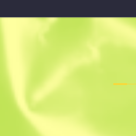
G3SG1
Violetter M
F
T
0.2188
$
21.8
-
$
34.98
Anonymous sh
Mitglied seit: 3