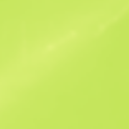
Ähnliche Angebote
B
S
-
W
W
$34.11
F
T
$21.8
M
W
$28.42
F
N
$30.7