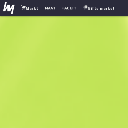
NAVI
FACEIT
Markt
Gifts market
white.market
/
Scharfschützengewehre
/
G3SG1
/
Violetter Muranostil