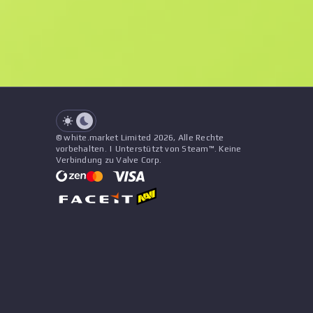
See all offers
Abnutzung
Name
Muster
Aufkleber
&
Anhänger
See all offers
© white.market Limited 2026, Alle Rechte
vorbehalten. | Unterstützt von Steam™. Keine
Verbindung zu Valve Corp.