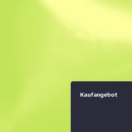
Sofortverkauf. Spa
Beschreibung
Das teure G3SG1 verringert 
stark, macht dies aber mit 
wieder wett, die andere Sc
Zoom-Diagramm
:
den Schatten stellt. Diese
Muster aus orangenen und 
versehen. Tod durch tausend
„Canals“
Kaufangebot