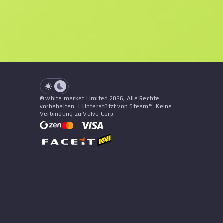
See all offers
Abnutzung
Name
Muster
Aufkleber
&
Anhänger
See all offers
© white.market Limited 2026, Alle Rechte
vorbehalten. | Unterstützt von Steam™. Keine
Verbindung zu Valve Corp.