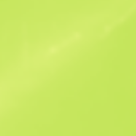
Ähnliche Angebote
B
S
$70.87
W
W
$70.82
F
T
$89.35
M
W
$114.19
F
N
$176.77