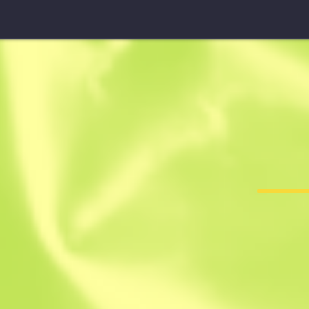
Desert Eagle
Pilot
F
T
0.3706
$
89.35
$
138.0
Anonymous sh
Mitglied seit: 4