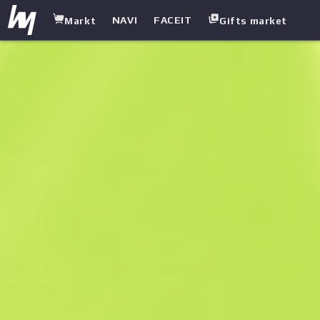
NAVI
FACEIT
Markt
Gifts market
white.market
/
Pistolen
/
Desert Eagle
/
Pilot