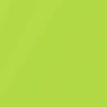
Anhänger
Disko-MAC
$
0.38
-
34
%
Kaufen jetzt
$
0.58
Anonymous shop
Mitglied seit: 5.3.2024
-
-
-
Erfolgreiche Deals
Verkäuferbewertung
Lieferzeit
Sofortverkauf. Spare Zeit
Beschreibung
Dieser Anhänger kann an jede Waffe in Ihrem Besitz angebracht
werden. Jeder angebrachte Anhänger kann mit einer Anhängerablös
abgelöst werden. Abgelöste Anhänger kehren in Ihr Inventar zurück.
Zusammenfassung