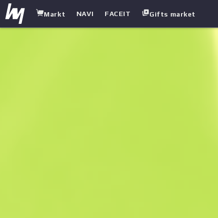
NAVI
FACEIT
Markt
Gifts market
white.market
/
Gewehre
/
AUG
/
Gestocktes Holz