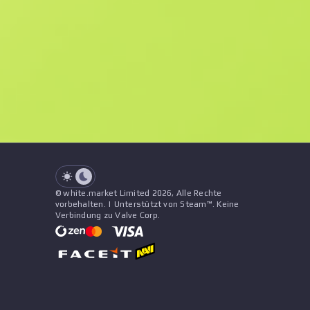
F
N
$2.47
Souvenir
See all offers
Abnutzung
Name
Muster
Aufkleber
&
Anhänger
See all offers
© white.market Limited 2026, Alle Rechte
vorbehalten. | Unterstützt von Steam™. Keine
Verbindung zu Valve Corp.