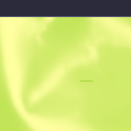
AUG
Gestocktes 
F
N
0.0668
$
2.47
-
$
2.73
Anonymous sh
Mitglied seit: 1