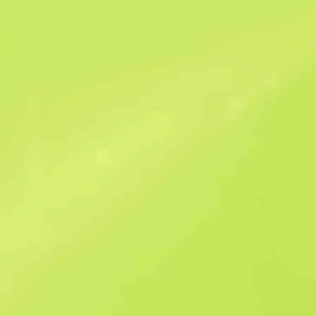
Ähnliche Angebote
Souvenir
B
S
$2.19
W
W
$0.58
F
T
$0.97
M
W
$1.23