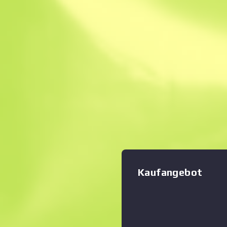
Sofortverkauf. Spa
Beschreibung
Bekannt als mächtige und 
kompensiert das mit einem 
ausgestattete AUG-Sturmg
Nachladezeit mit einem ger
Zoom-Diagramm
:
einer hohen Feuerrate. Die
Wassertransferdruck mit ei
Muster versehen. „Klopf' auf
Glück, das du bekommen kanns
befehlshabender Offizier Ko
Kaufangebot