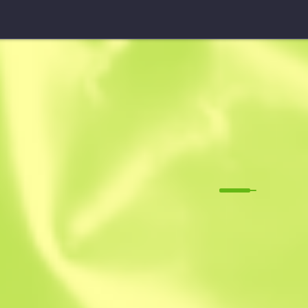
Survival-Messer (★)
Metzelei
M
W
0.1376
$
117.75
$
15
Anonymous sh
Mitglied seit: 6