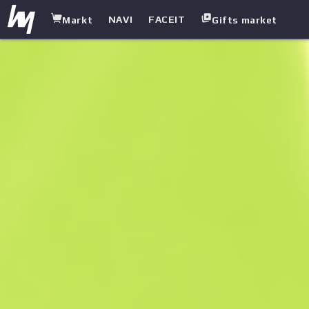
NAVI
FACEIT
Markt
Gifts market
white.market
/
Messer
/
Survival-Messer
/
Metzelei