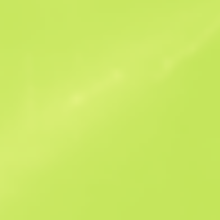
Ähnliche Angebote
StatTrak
B
S
-
W
W
-
F
T
$120.83
M
W
$115.83