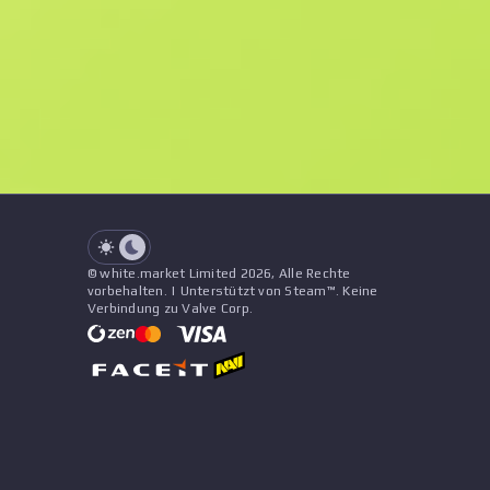
F
N
$128.78
StatTrak
See all offers
Abnutzung
Preis
Name
Muster
Verkäufer
See all offers
© white.market Limited 2026, Alle Rechte
vorbehalten. | Unterstützt von Steam™. Keine
Verbindung zu Valve Corp.