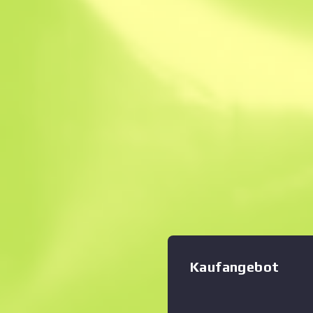
Sofortverkauf. Spa
Beschreibung
Dieses multifunktionale Sä
Knochen oder Fleischfasern 
Zoom-Diagramm
:
hinaus über eine scharfe Auf
Verbundmaterial ist mit Se
Klinge angeschraubt. Die W
Zebrastreifenmuster in Al
Chromfarben mit verschied
lackiert und mit tomatenro
überzogen. Valeria bezahlt J
stellen … sie bezahlt ihn, 
bekommen
Kaufangebot