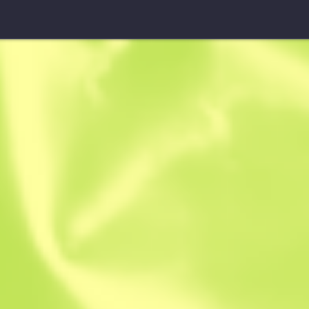
Butterflymesser (★)
Einsatzgehä
W
W
0.4477
$
695.2
$
1049
Anonymous sh
Mitglied seit: 2