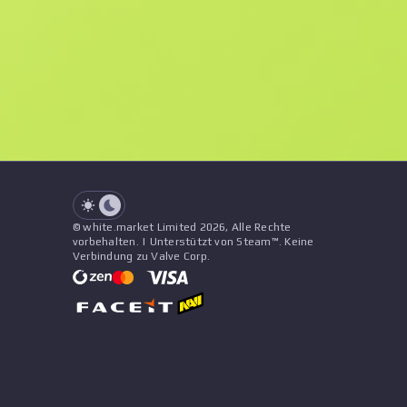
F
N
$1347.27
StatTrak
See all offers
Abnutzung
Preis
Name
Muster
Verkäufer
See all offers
© white.market Limited 2026, Alle Rechte
vorbehalten. | Unterstützt von Steam™. Keine
Verbindung zu Valve Corp.