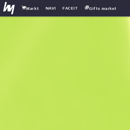
NAVI
FACEIT
Markt
Gifts market
white.market
/
Messer
/
Klappmesser
/
Einsatzgehärtet