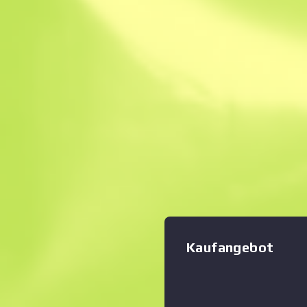
Sofortverkauf. Spa
Beschreibung
Dies ist ein speziell angefer
als Butterflymesser bekannt
Zoom-Diagramm
:
Merkmal dieser Waffe ist da
einer frei rotierenden Kling
Hervorholen sowie Versteck
dessen sind Butterflymesser
gesetzlich verboten. Die Wa
Anwendung von Holzkohle u
Temperaturen buntgehärtet.
noch nie jemandem gescha
Kaufangebot