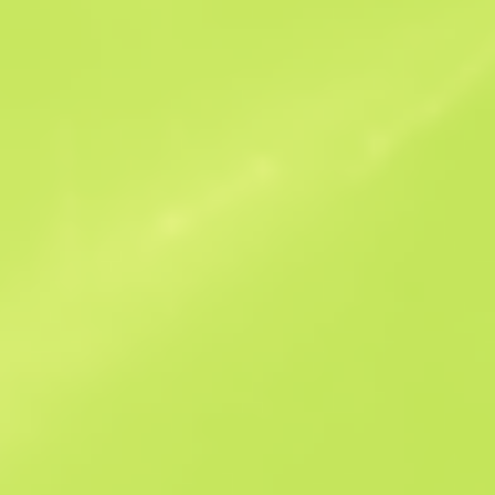
Ähnliche Angebote
StatTrak
B
S
$680.22
W
W
$695.2
F
T
$745.82
M
W
$932.27