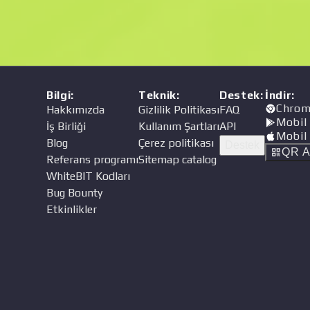
Bilgi
:
Teknik
:
Destek
:
İndir
:
Chrom
Hakkımızda
Gizlilik Politikası
FAQ
Mobil
İş Birliği
Kullanım Şartları
API
Mobil
Blog
Çerez politikası
Destek
QR A
Referans programı
Sitemap catalog
WhiteBIT Kodları
Bug Bounty
Etkinlikler