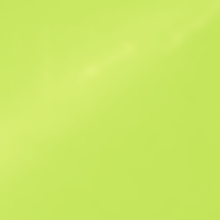
Benzer Teklifler
B
S
$37.43
W
W
$38.82
F
T
$37.06
M
W
$48.93
F
N
$191.79
See all offers