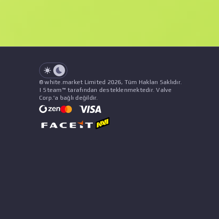
Float Değeri
Fiyat
İsim
Şablon
Satıcı
See all offers
© white.market Limited 2026, Tüm Hakları Saklıdır.
| Steam™ tarafından desteklenmektedir. Valve
Corp.'a bağlı değildir.