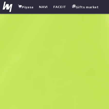
NAVI
FACEIT
Piyasa
Gifts market
white.market
/
Eldiven
/
Hydra
/
Zümrüt