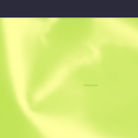
★ Hydra Eldivenleri
Zümrüt
F
N
0.0685
$
191.79
$
23
Anonymous sh
Üyetlik tarihi: 