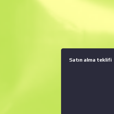
Anında Satış. Zama
Açıklama
Bu parmakları açık eldivenler 
Operasyonu logosuyla süslen
Grafiği büyüt
:
bir siyah deri ve cilalanmış ye
tasarlanmıştır.
Satın alma teklifi